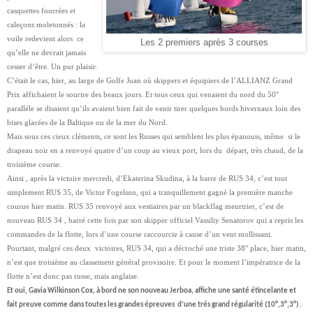
casquettes fourrées et
caleçons moletonnés : la
voile redevient alors ce
Les 2 premiers après 3 courses
qu’elle ne devrait jamais
cesser d’être. Un pur plaisir.
C’était le cas, hier, au large de Golfe Juan où skippers et équipiers de l’ALLIANZ Grand
Prix affichaient le sourire des beaux jours. Et tous ceux qui venaient du nord du 50°
paralléle se disaient qu’ils avaient bien fait de venir tirer quelques bords hivernaux loin des
bises glacées de la Baltique ou de la mer du Nord.
Mais sous ces cieux cléments, ce sont les Russes qui semblent les plus épanouis, même si le
drapeau noir en a renvoyé quatre d’un coup au vieux port, lors du départ, très chaud, de la
troisième course.
Ainsi , après la victoire mercredi, d’Ekaterina Skudina, à la barre de RUS 34, c’est tout
simplement RUS 35, de Victor Fogelson, qui a tranquillement gagné la première manche
courue hier matin. RUS 35 renvoyé aux vestiaires par un blackflag meurtrier, c’est de
nouveau RUS 34 , barré cette fois par son skipper officiel Vassiliy Senatorov qui a repris les
commandes de la flotte, lors d’une course raccourcie à cause d’un vent mollissant.
Pourtant, malgré ces deux victoires, RUS 34, qui a décroché une triste 38° place, hier matin,
n’est que troisième au classement général provisoire. Et pour le moment l’impératrice de la
flotte n’est donc pas russe, mais anglaise.
Et oui, Gavia Wilkinson Cox, à bord ne son nouveau Jerboa, affiche une santé étincelante et
fait preuve comme dans toutes les grandes épreuves d’une trés grand régularité (10°,3°,3°) .