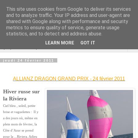
This site uses cookies from Google to deliver its services
Cannes Dragon
and to analyze traffic. Your IP address and user-agent are
shared with Google along with performance and security
International
metrics to ensure quality of service, generate usage
statistics, and to detect and address abuse.
LEARN MORE
GOT IT
▼
jeudi 24 février 2011
ALLIANZ DRAGON GRAND PRIX - 24 février 2011
Hiver russe sur
la Riviera
Ciel bleu , soleil, petite
brise et vaguelettes : Il y
a des jours où, même en
plein mois de février, la
Côte d’Azur se prend
pour la ...Riviera. Adieu