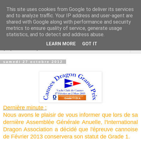
This site uses cookies from Google to deliver its services
Cannes Dragon
and to analyze traffic. Your IP address and user-agent are
shared with Google along with performance and security
International
metrics to ensure quality of service, generate usage
statistics, and to detect and address abuse.
LEARN MORE
GOT IT
▼
samedi 27 octobre 2012
Dernière minute :
Nous avons le plaisir de vous informer que lors de sa
dernière Assemblée Générale Anuelle, l'International
Dragon Association a décidé que l'épreuve cannoise
de Février 2013 conservera son statut de Grade 1.