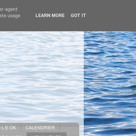
ser-agent
rate usage
LEARN MORE
GOT IT
.
 L E OK
CALENDRIER