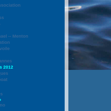
ssociation
k
ss
s
ael -- Menton
ation
voile
Cannes
s 2012
ques
boat
es
o
emo