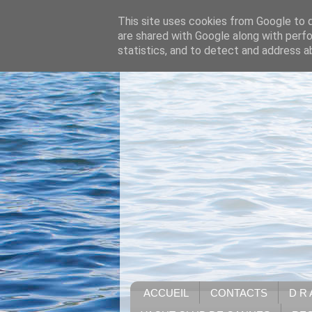
This site uses cookies from Google to de
are shared with Google along with perfo
statistics, and to detect and address a
ACCUEIL
CONTACTS
D R 