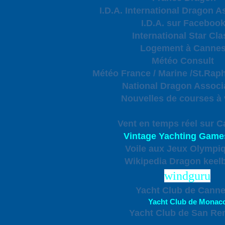
I.D.A. International Dragon A
I.D.A. sur Faceboo
International Star Cla
Logement à Canne
Météo Consult
Météo France / Marine /St.Raph
National Dragon Associ
Nouvelles de courses à 
Vent en temps réel sur 
Vintage Yachting Game
Voile aux Jeux Olympi
Wikipedia Dragon keel
windguru
Yacht Club de Cann
Yacht Club de Monac
Yacht Club de San R