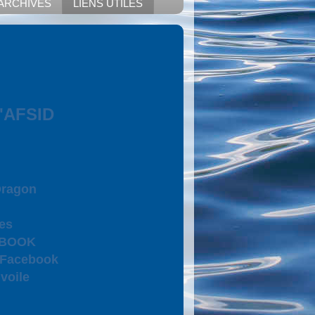
ARCHIVES
LIENS UTILES
l'AFSID
Dragon
es
CEBOOK
 Facebook
voile