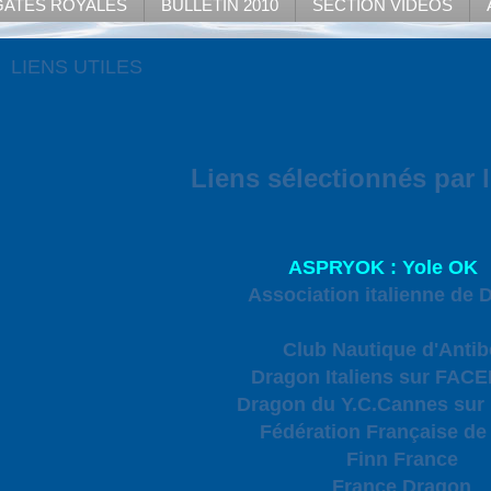
ATES ROYALES
BULLETIN 2010
SECTION VIDEOS
LIENS UTILES
Liens sélectionnés par 
ASPRYOK : Yole OK
Association italienne de 
Club Nautique d'Antib
Dragon Italiens sur FA
Dragon du Y.C.Cannes sur
Fédération Française de 
Finn France
France Dragon