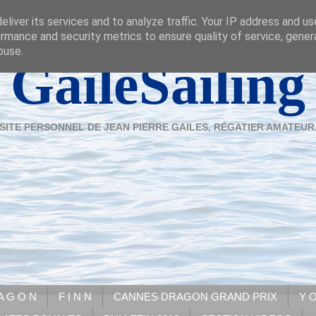
liver its services and to analyze traffic. Your IP address and u
rmance and security metrics to ensure quality of service, gene
buse.
GaileSailing
SITE PERSONNEL DE JEAN PIERRE GAILES, RÉGATIER AMATEUR
A G O N
F I N N
CANNES DRAGON GRAND PRIX
Y O