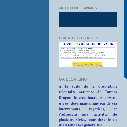
MÉTÉO DE CANNES
HIVER DES DRAGON
GAILESAILING
A la suite de la dissolution
volontaire anticipée de Cannes
Dragon International, le présent
site est désormais animé par divers
intervenants
régatiers, et
s'adressera aux activités de
plusieurs séries, pour devenir un
site à tendance généraliste.