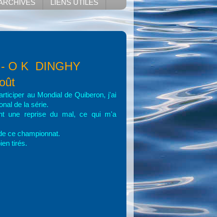
ARCHIVES
LIENS UTILES
- O K DINGHY
oût
ticiper au Mondial de Quiberon, j'ai
nal de la série.
ant une reprise du mal, ce qui m'a
 de ce championnat.
en tirés.