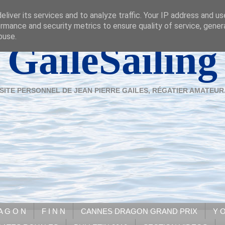
liver its services and to analyze traffic. Your IP address and u
rmance and security metrics to ensure quality of service, gene
buse.
GaileSailing
SITE PERSONNEL DE JEAN PIERRE GAILES, RÉGATIER AMATEUR
A G O N
F I N N
CANNES DRAGON GRAND PRIX
Y O