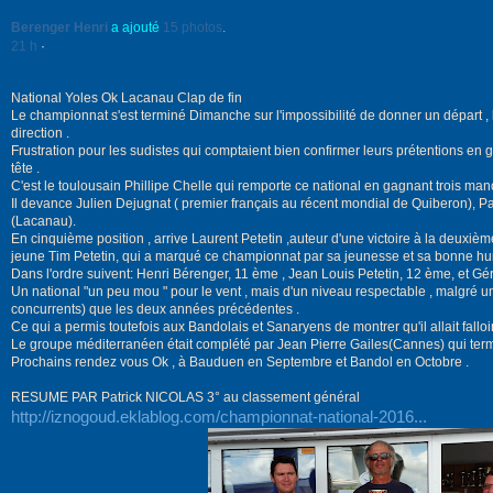
Berenger Henri
a ajouté
15 photos
.
21 h
·
National Yoles Ok Lacanau Clap de fin
Le championnat s'est terminé Dimanche sur l'impossibilité de donner un départ , le
direction .
Frustration pour les sudistes qui comptaient bien confirmer leurs prétentions en 
tête .
C'est le toulousain Phillipe Chelle qui remporte ce national en gagnant trois manc
Il devance Julien Dejugnat ( premier français au récent mondial de Quiberon), P
(Lacanau).
En cinquième position , arrive Laurent Petetin ,auteur d'une victoire à la deuxième
jeune Tim Petetin, qui a marqué ce championnat par sa jeunesse et sa bonne hu
Dans l'ordre suivent: Henri Bérenger, 11 ème , Jean Louis Petetin, 12 ème, et G
Un national "un peu mou " pour le vent , mais d'un niveau respectable , malgré 
concurrents) que les deux années précédentes .
Ce qui a permis toutefois aux Bandolais et Sanaryens de montrer qu'il allait falloi
Le groupe méditerranéen était complété par Jean Pierre Gailes(Cannes) qui ter
Prochains rendez vous Ok , à Bauduen en Septembre et Bandol en Octobre .
RESUME PAR Patrick NICOLAS 3° au classement général
http://iznogoud.eklablog.com/championnat-national-2016...