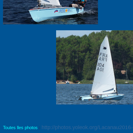
http://photos.yoleok.org/Lacanau2016
Toutes lles photos
: