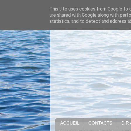
This site uses cookies from Google to de
are shared with Google along with perfo
statistics, and to detect and address a
ACCUEIL
CONTACTS
D R 