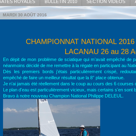
ATES ROYALES
BULLETIN 2010
SECTION VIDEOS
MARDI 30 AOÛT 2016
CHAMPIONNAT NATIONAL 2016 
LACANAU 26 au 28 A
En dépit de mon problème de sciatique qui m'avait empêché de par
néanmoins décidé de me remettre à la régate en participant au Natio
Dès les premiers bords j'étais particulièrement crispé, redout
empêché de faire un meilleur résultat que la 8° place obtenue.
Je n'ai jamais été réellement dans le coup au cours des 6 courses
Le plan d'eau est particulièrement vicieux, mais certains s'en sont bi
Bravo à notre nouveau Champion National Philippe DELEUL.