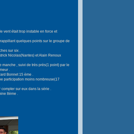
 vent était trop instable en force et
grappillant quelques points sur le groupe de
hes sur six .
atrick Nicolas(Nantes) et Alain Renoux
 manche , suivi de très près(1 point) par le
meur .
érard Bonnet 15 ème .
une participation moins nombreuse(17
r compter sur eux dans la série .
mine 8ème .