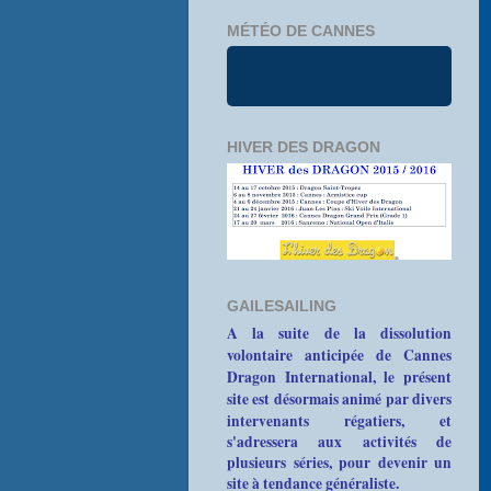
MÉTÉO DE CANNES
HIVER DES DRAGON
GAILESAILING
A la suite de la dissolution
volontaire anticipée de Cannes
Dragon International, le présent
site est désormais animé par divers
intervenants
régatiers, et
s'adressera aux activités de
plusieurs séries, pour devenir un
site à tendance généraliste.