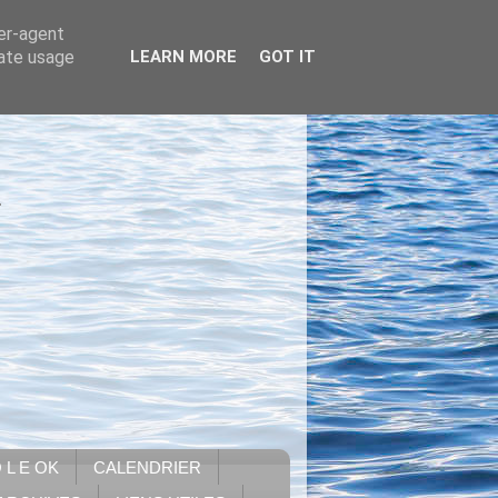
ser-agent
rate usage
LEARN MORE
GOT IT
.
 L E OK
CALENDRIER