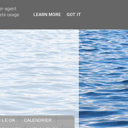
ser-agent
rate usage
LEARN MORE
GOT IT
.
 L E OK
CALENDRIER