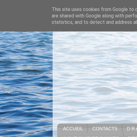
This site uses cookies from Google to de
are shared with Google along with perfo
statistics, and to detect and address a
ACCUEIL
CONTACTS
D R 