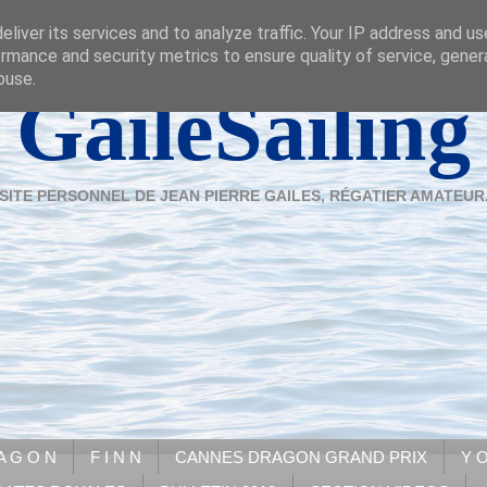
liver its services and to analyze traffic. Your IP address and u
rmance and security metrics to ensure quality of service, gene
buse.
GaileSailing
SITE PERSONNEL DE JEAN PIERRE GAILES, RÉGATIER AMATEUR
A G O N
F I N N
CANNES DRAGON GRAND PRIX
Y O