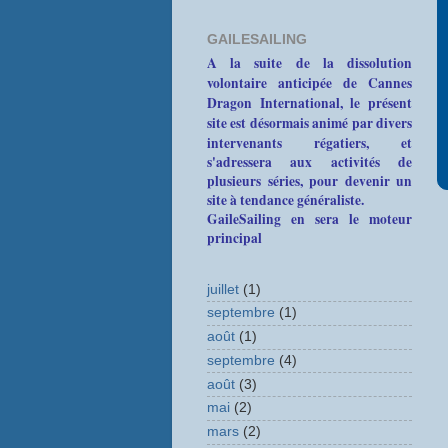
GAILESAILING
A la suite de la dissolution
volontaire anticipée de Cannes
Dragon International, le présent
site est désormais animé par divers
intervenants
régatiers, et
s'adressera aux activités de
plusieurs séries, pour devenir un
site à tendance généraliste.
GaileSailing en sera le moteur
principal
juillet
(1)
septembre
(1)
août
(1)
septembre
(4)
août
(3)
mai
(2)
mars
(2)