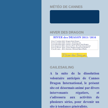
MÉTÉO DE CANNES
HIVER DES DRAGON
GAILESAILING
A la suite de la dissolution
volontaire anticipée de Cannes
Dragon International, le présent
site est désormais animé par divers
intervenants
régatiers, et
s'adressera aux activités de
plusieurs séries, pour devenir un
site à tendance généraliste.