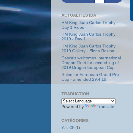
ACTUALITÉS IDA
HM King Juan Carlos Trophy -
Day 1 Video
HM King Juan Carlos Trophy
2019 - Day 1
HM King Juan Carlos Trophy
2019 Gallery - Elena Razina
Cascais welcomes International
Dragon Fleet for second leg of
2019 Dragon European Cup
Rules for European Grand Prix
Cup - amended 29.4.19
TRADUCTION
Powered by
Translate
CATÉGORIES
Yole OK
(1)