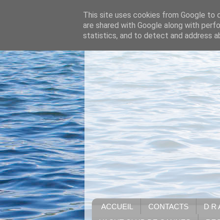
This site uses cookies from Google to de
are shared with Google along with perfo
statistics, and to detect and address a
ACCUEIL
CONTACTS
D R 