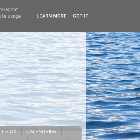
ser-agent
rate usage
LEARN MORE
GOT IT
.
 L E OK
CALENDRIER