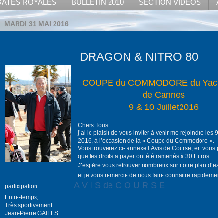
ATES ROYALES
BULLETIN 2010
SECTION VIDEOS
MARDI 31 MAI 2016
DRAGON & NITRO 80
COUPE du COMMODORE du Yach
de Cannes
9 & 10 Juillet2016
Chers Tous,
j’ai le plaisir de vous inviter à venir me rejoindre les 9
2016, à l’occasion de la « Coupe du Commodore ».
Vous trouverez ci- annexé l’Avis de Course, en vous 
que les droits a payer ont été ramenés à 30 Euros.
J’espère vous retrouver nombreux sur notre plan d’e
et je vous remercie de nous faire connaitre rapidemen
A V I S de C O U R S E
participation.
Entre-temps,
Très sportivement
Jean-Pierre GAILES