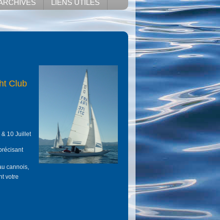
ARCHIVES
LIENS UTILES
t Club
 & 10 Juillet
précisant
au cannois,
t votre