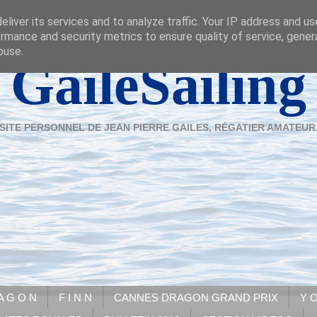
liver its services and to analyze traffic. Your IP address and u
rmance and security metrics to ensure quality of service, gene
buse.
GaileSailing
SITE PERSONNEL DE JEAN PIERRE GAILES, RÉGATIER AMATEUR
A G O N
F I N N
CANNES DRAGON GRAND PRIX
Y O