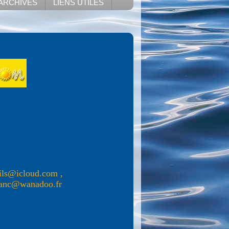
ARCHIVES
LIENS UTILES
ails@icloud.com
,
anc@wanadoo.fr