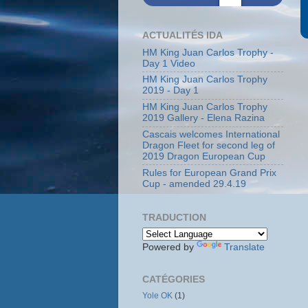
ACTUALITÉS IDA
HM King Juan Carlos Trophy -
Day 1 Video
HM King Juan Carlos Trophy
2019 - Day 1
HM King Juan Carlos Trophy
2019 Gallery - Elena Razina
Cascais welcomes International
Dragon Fleet for second leg of
2019 Dragon European Cup
Rules for European Grand Prix
Cup - amended 29.4.19
TRADUCTION
Powered by
Translate
CATÉGORIES
Yole OK
(1)