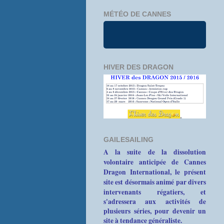
MÉTÉO DE CANNES
HIVER DES DRAGON
GAILESAILING
A la suite de la dissolution
volontaire anticipée de Cannes
Dragon International, le présent
site est désormais animé par divers
intervenants
régatiers, et
s'adressera aux activités de
plusieurs séries, pour devenir un
site à tendance généraliste.