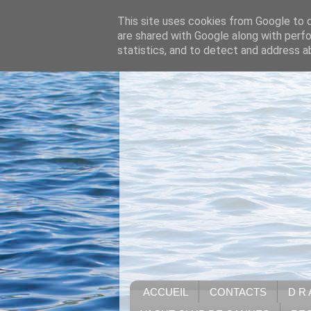
This site uses cookies from Google to de
are shared with Google along with perfo
statistics, and to detect and address a
ACCUEIL
CONTACTS
D R 