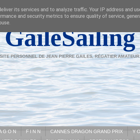
liver its services and to analyze traffic. Your IP address and u
rmance and security metrics to ensure quality of service, gene
buse.
GaileSailing
SITE PERSONNEL DE JEAN PIERRE GAILES, RÉGATIER AMATEUR
A G O N
F I N N
CANNES DRAGON GRAND PRIX
Y O