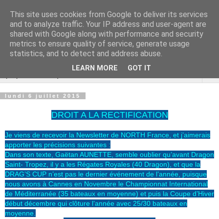
This site uses cookies from Google to deliver its services
Cannes Dragon
and to analyze traffic. Your IP address and user-agent are
shared with Google along with performance and security
International
metrics to ensure quality of service, generate usage
statistics, and to detect and address abuse.
LEARN MORE
GOT IT
▼
lundi 6 juillet 2015
DROIT A LA RECTIFICATION
Je viens de recevoir la Newsletter de NORTH France, et j’aimerais
apporter les précisions suivantes :
Dans son texte, Gaëtan AUNETTE, semble oublier qu’avant Dragon
Saint- Tropez, il y a les Régates Royales (40 Dragon), et que la
DRAG’S CUP n’est pas le dernier événement de l’année, puisque
nous avons à Cannes en Novembre le Championnat International
de Méditerranée (35 bateaux en moyenne) et puis la Coupe d’Hiver
début décembre qui clôture l’année avec 25/30 bateaux en
moyenne.