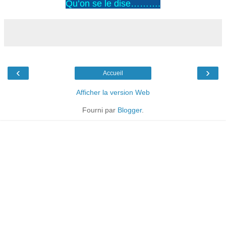
Qu’on se le dise……….
‹
›
Accueil
Afficher la version Web
Fourni par
Blogger
.