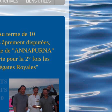
ARCHIVES
LIENS UTILES
Au terme de 10
 âprement disputées,
age de "ANNAPURNA"
e pour la 2° fois les
égates Royales"
TS
IFS
10