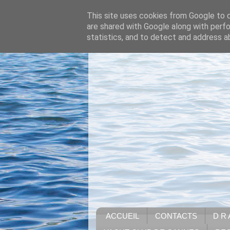
This site uses cookies from Google to de
are shared with Google along with perfo
statistics, and to detect and address a
ACCUEIL
CONTACTS
D R 