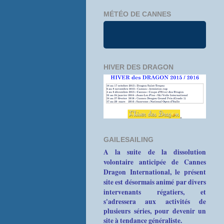
MÉTÉO DE CANNES
HIVER DES DRAGON
GAILESAILING
A la suite de la dissolution
volontaire anticipée de Cannes
Dragon International, le présent
site est désormais animé par divers
intervenants
régatiers, et
s'adressera aux activités de
plusieurs séries, pour devenir un
site à tendance généraliste.