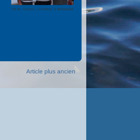
ITA 56 - G.DUCA, J-S PONCE, D.BERANGER
Article plus ancien