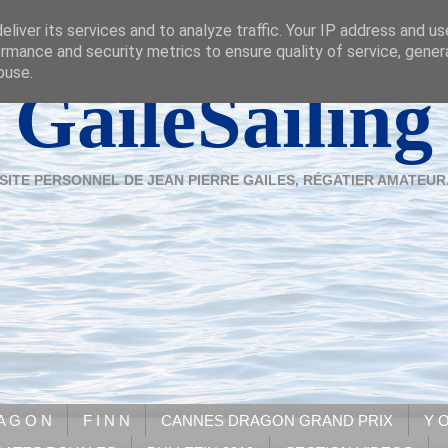
liver its services and to analyze traffic. Your IP address and u
rmance and security metrics to ensure quality of service, gene
buse.
GaileSailing
SITE PERSONNEL DE JEAN PIERRE GAILES, RÉGATIER AMATEUR
A G O N
F I N N
CANNES DRAGON GRAND PRIX
Y O