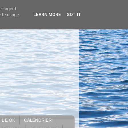
ser-agent
rate usage
LEARN MORE
GOT IT
.
 L E OK
CALENDRIER