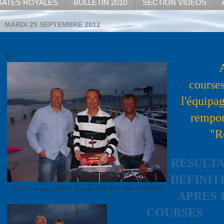
ATES ROYALES
BULLETIN 2010
SECTION VIDEOS
MARDI 25 SEPTEMBRE 2012
zz
courses
l'équip
remport
"R
RESULTA
DEFINIT
RUS 27 - Anatoly LOGINOV, Alexander SHALAGIN, Vadim STACENKO
APRES 
COURSES