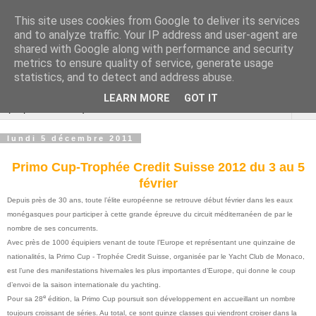
This site uses cookies from Google to deliver its services
Cannes Dragon
and to analyze traffic. Your IP address and user-agent are
shared with Google along with performance and security
International
metrics to ensure quality of service, generate usage
statistics, and to detect and address abuse.
LEARN MORE
GOT IT
▼
lundi 5 décembre 2011
Primo Cup-Trophée Credit Suisse 2012 du 3 au 5
février
Depuis près de 30 ans, toute l’élite européenne se retrouve début février dans les eaux
monégasques pour participer à cette grande épreuve du circuit méditerranéen de par le
nombre de ses concurrents.
Avec près de 1000 équipiers venant de toute l’Europe et représentant une quinzaine de
nationalités, la Primo Cup - Trophée Credit Suisse, organisée par le Yacht Club de Monaco,
est l’une des manifestations hivernales les plus importantes d’Europe, qui donne le coup
d’envoi de la saison internationale du yachting.
e
Pour sa 28
édition, la Primo Cup poursuit son développement en accueillant un nombre
toujours croissant de séries. Au total, ce sont quinze classes qui viendront croiser dans la