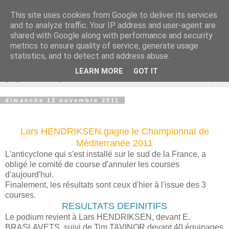
This site uses cookies from Google to deliver its services
Cannes Dragon
and to analyze traffic. Your IP address and user-agent are
shared with Google along with performance and security
International
metrics to ensure quality of service, generate usage
statistics, and to detect and address abuse.
LEARN MORE
GOT IT
▼
dimanche 13 novembre 2011
Lars HENDRIKSEN gagne le Championnat de
Méditerranée 2011
L'anticyclone qui s'est installé sur le sud de la France, a
obligé le comité de course d'annuler les courses
d'aujourd'hui.
Finalement, les résultats sont ceux d'hier à l'issue des 3
courses.
RESULTATS DEFINITIFS
Le podium revient à Lars HENDRIKSEN, devant E.
BRASLAVETS, suivi de Tim TAVINOR devant 40 équipages