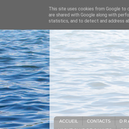
This site uses cookies from Google to de
are shared with Google along with perfo
statistics, and to detect and address a
ACCUEIL
CONTACTS
D R 