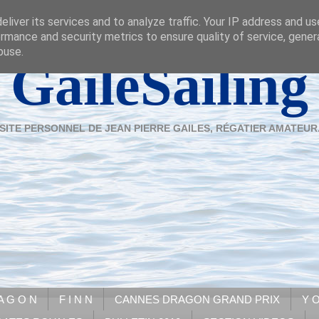
liver its services and to analyze traffic. Your IP address and u
rmance and security metrics to ensure quality of service, gene
buse.
GaileSailing
SITE PERSONNEL DE JEAN PIERRE GAILES, RÉGATIER AMATEUR
A G O N
F I N N
CANNES DRAGON GRAND PRIX
Y O