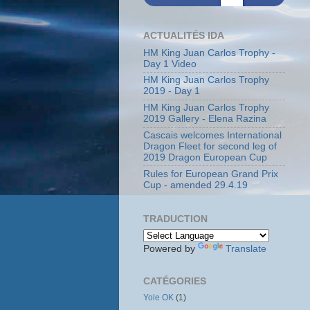
ACTUALITÉS IDA
HM King Juan Carlos Trophy -
Day 1 Video
HM King Juan Carlos Trophy
2019 - Day 1
HM King Juan Carlos Trophy
2019 Gallery - Elena Razina
Cascais welcomes International
Dragon Fleet for second leg of
2019 Dragon European Cup
Rules for European Grand Prix
Cup - amended 29.4.19
TRADUCTION
Powered by
Translate
CATÉGORIES
Yole OK
(1)