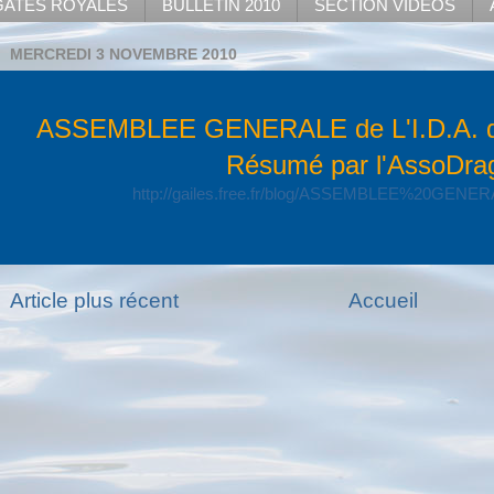
ATES ROYALES
BULLETIN 2010
SECTION VIDEOS
MERCREDI 3 NOVEMBRE 2010
ASSEMBLEE GENERALE de L'I.D.A. du
Résumé par l'AssoDra
http://gailes.free.fr/blog/ASSEMBLEE%20GEN
Article plus récent
Accueil