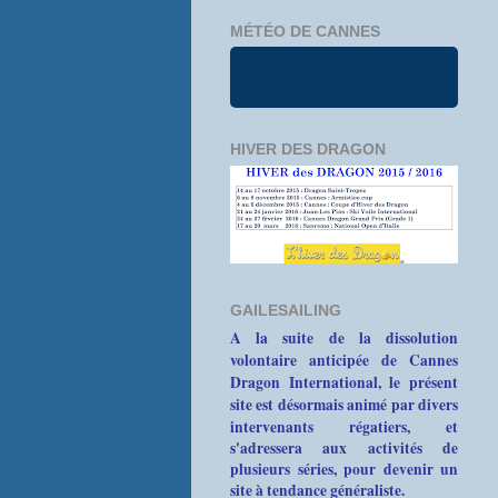
MÉTÉO DE CANNES
HIVER DES DRAGON
GAILESAILING
A la suite de la dissolution
volontaire anticipée de Cannes
Dragon International, le présent
site est désormais animé par divers
intervenants
régatiers, et
s'adressera aux activités de
plusieurs séries, pour devenir un
site à tendance généraliste.