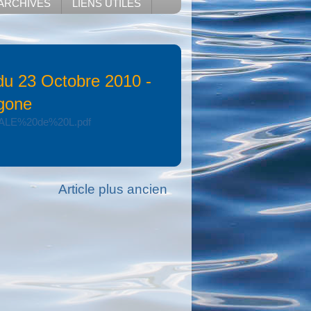
ARCHIVES
LIENS UTILES
 23 Octobre 2010 -
gone
ERALE%20de%20L.pdf
Article plus ancien