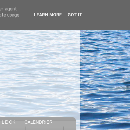
ser-agent
rate usage
LEARN MORE
GOT IT
.
 L E OK
CALENDRIER