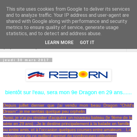
This site uses cookies from Google to deliver its services
Cannes Dragon
and to analyze traffic. Your IP address and user-agent are
shared with Google along with performance and security
International
metrics to ensure quality of service, generate usage
statistics, and to detect and address abuse.
LEARN MORE
GOT IT
▼
jeudi 30 mars 2017
bientôt sur l'eau, sera mon 9e Dragon en 29 ans......
Depuis juillet dernier que j'ai vendu mon beau Dragon "Child's
Dream", je me sentais quelque peu orphelin.
Aussi, je n'ai pu résister d'acquérir un nouveau bateau (le 9ème de la
série en 29 ans)...Je le destine principalement à la balade en famille
ou entre amis, et à l'occasion quelques courses entre amateurs....La
polyvalence de ce quillard permet de nombreuses utilisations