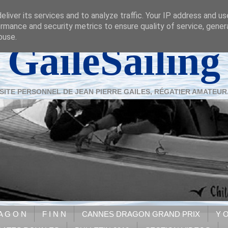
liver its services and to analyze traffic. Your IP address and u
rmance and security metrics to ensure quality of service, gene
buse.
GaileSailing
SITE PERSONNEL DE JEAN PIERRE GAILES, RÉGATIER AMATEUR
A G O N
F I N N
CANNES DRAGON GRAND PRIX
Y O