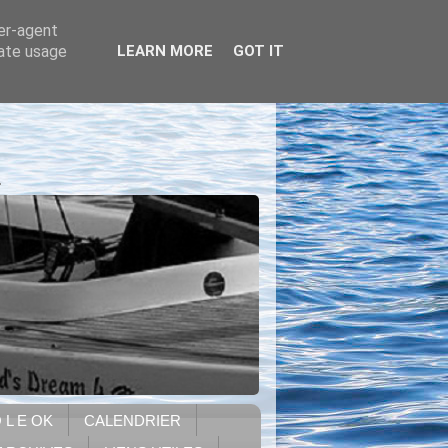
ser-agent
rate usage
LEARN MORE
GOT IT
.
 L E OK
CALENDRIER