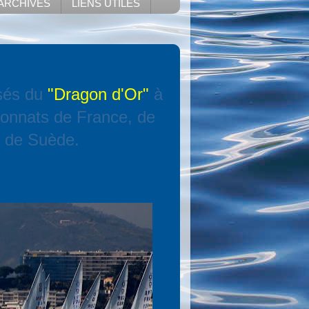
ARCHIVES
LIENS UTILES
isés du
"Dragon d'Or"
à
ionnats de France, de
t de Suède.