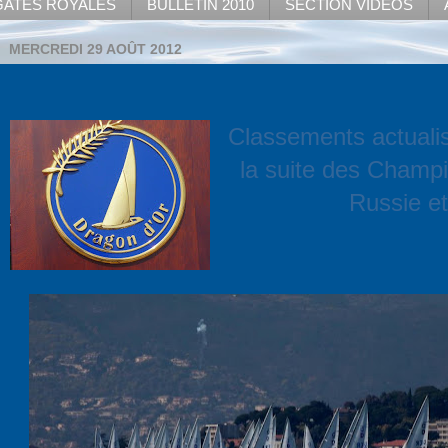
ATES ROYALES
BULLETIN 2010
SECTION VIDEOS
MERCREDI 29 AOÛT 2012
Classements actual
la suite des Champ
Russie e