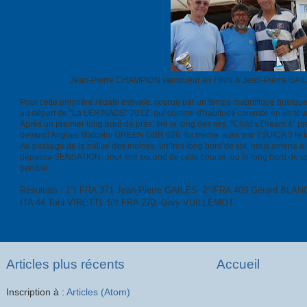
Jean-Pierre CHAMPION vainqueur en FINN & Jean-Pierre GA
Pour cette première régate estivale, courue par un temps magnifique quelqu
au départ de "La LERINADE" 2012, qui comme d'habitude consiste en un tour 
Après un premier long bord de prés, tiré le long des Iles, "Child's Dream 4"
devant l'Anglais Malcolm GREEN GBR 626, lui même suivi par TSUICA 3 le
Au passage de la balise des moines, un très long bord de spi, nous amena à 
dépassa SENSATION, pour finir second de cette course, où le long bord de s
pénible.
Résultats : 1°/ FRA 371 Jean-Pierre GAILES 2°/FRA 409 Gérard BL
ITA 44 Toni VIRETTI 5°/ FRA 270 Gery VUILLEMOT
Articles plus récents
Accueil
Inscription à :
Articles (Atom)