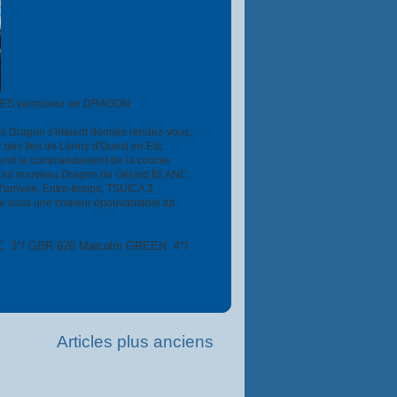
ILES vainqueur en DRAGON
es Dragon s'étaient donnés rendez-vous,
des Iles de Lérins d'Ouest en Est.
 prend le commandement de la course
 tout nouveau Dragon de Gérard BLANC.
l'arrivée. Entre-temps, TSUICA 3
pi sous une chaleur épouvantable fut
ANC 3°/ GBR 626 Malcolm GREEN 4°/
Articles plus anciens