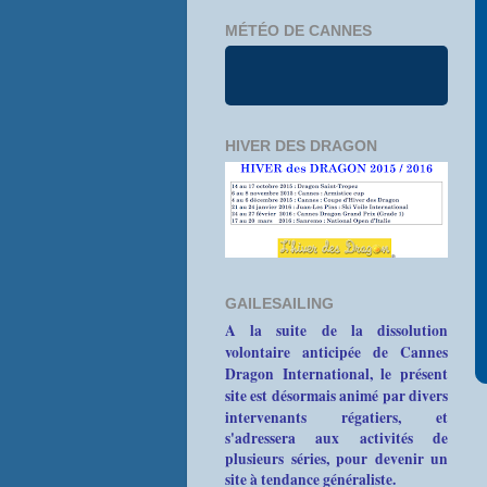
MÉTÉO DE CANNES
HIVER DES DRAGON
GAILESAILING
A la suite de la dissolution
volontaire anticipée de Cannes
Dragon International, le présent
site est désormais animé par divers
intervenants
régatiers, et
s'adressera aux activités de
plusieurs séries, pour devenir un
site à tendance généraliste.