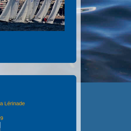
La Lérinade
09