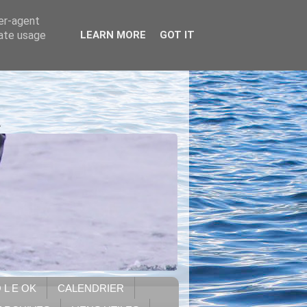
ser-agent
rate usage
LEARN MORE
GOT IT
.
 L E OK
CALENDRIER