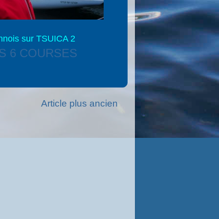
nnois sur TSUICA 2
S 6 COURSES
Article plus ancien