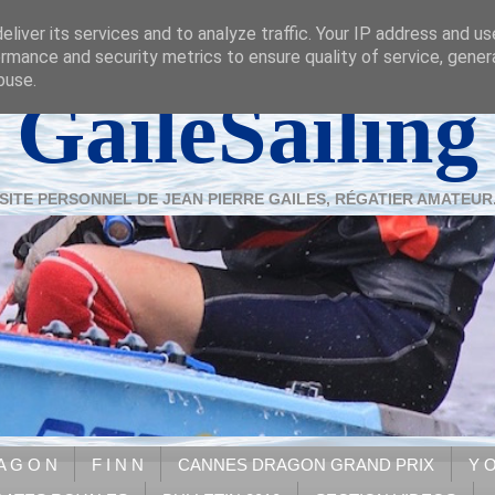
liver its services and to analyze traffic. Your IP address and u
rmance and security metrics to ensure quality of service, gene
buse.
GaileSailing
SITE PERSONNEL DE JEAN PIERRE GAILES, RÉGATIER AMATEUR
A G O N
F I N N
CANNES DRAGON GRAND PRIX
Y O