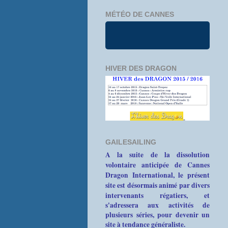
MÉTÉO DE CANNES
HIVER DES DRAGON
GAILESAILING
A la suite de la dissolution
volontaire anticipée de Cannes
Dragon International, le présent
site est désormais animé par divers
intervenants
régatiers, et
s'adressera aux activités de
plusieurs séries, pour devenir un
site à tendance généraliste.