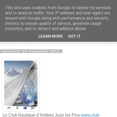
This site uses cookies from Google to deliver its services
Cannes Dragon
and to analyze traffic. Your IP address and user-agent are
shared with Google along with performance and security
International
metrics to ensure quality of service, generate usage
statistics, and to detect and address abuse.
LEARN MORE
GOT IT
▼
mercredi 28 novembre 2012
Le Club Nautique d’Antibes Juan les Pins
www.club-