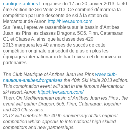
nautique-antibes.fr
organise du 17 au 20 janvier 2013, la 40
éme édition de Ski Voile 2013. Ce combiné démarrera la
compétition par une descente de ski à la station du
Mercantour de Auron
http://hiver.auron.com
Sur l’eau, l’épreuve rassemblera sur le bassin d’Antibes
Juan les Pins les classes Dragons, 5O5, Finn, Catamaran
C1 et Classe A, ainsi que la classe des 420.
2013 marquera les 40 années de succès de cette
compétition originale qui séduit de plus en plus les
équipages internationaux de haut niveau et de nouveaux
partenaires.
The Club Nautique of Antibes Juan les Pins
www.club-
nautique-antibes.frorganises
the 40th Ski Voile 2013 edition.
This combination event will start in the famous Mercantour
ski resort, Auron
http://hiver.auron.com/
Then, On Mediterranean basin of Antibes Juan les Pins , the
event will gather Dragon, 5o5, Finn, Catamaran, together
and 420 Class also.
2013 will celebrate the 40 th anniversary of this original
competition which appeals to international high skilled
competitors and new partnerships.