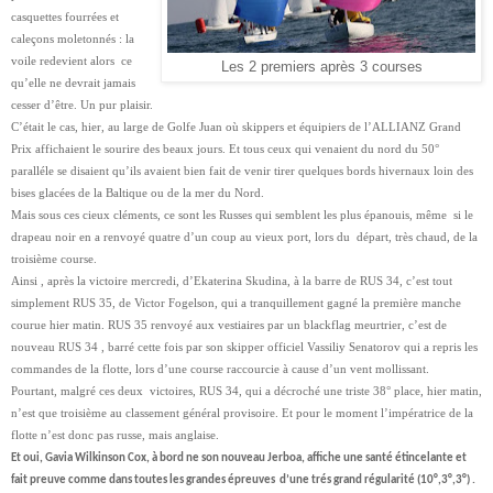
casquettes fourrées et
caleçons moletonnés : la
voile redevient alors ce
Les 2 premiers après 3 courses
qu’elle ne devrait jamais
cesser d’être. Un pur plaisir.
C’était le cas, hier, au large de Golfe Juan où skippers et équipiers de l’ALLIANZ Grand
Prix affichaient le sourire des beaux jours. Et tous ceux qui venaient du nord du 50°
paralléle se disaient qu’ils avaient bien fait de venir tirer quelques bords hivernaux loin des
bises glacées de la Baltique ou de la mer du Nord.
Mais sous ces cieux cléments, ce sont les Russes qui semblent les plus épanouis, même si le
drapeau noir en a renvoyé quatre d’un coup au vieux port, lors du départ, très chaud, de la
troisième course.
Ainsi , après la victoire mercredi, d’Ekaterina Skudina, à la barre de RUS 34, c’est tout
simplement RUS 35, de Victor Fogelson, qui a tranquillement gagné la première manche
courue hier matin. RUS 35 renvoyé aux vestiaires par un blackflag meurtrier, c’est de
nouveau RUS 34 , barré cette fois par son skipper officiel Vassiliy Senatorov qui a repris les
commandes de la flotte, lors d’une course raccourcie à cause d’un vent mollissant.
Pourtant, malgré ces deux victoires, RUS 34, qui a décroché une triste 38° place, hier matin,
n’est que troisième au classement général provisoire. Et pour le moment l’impératrice de la
flotte n’est donc pas russe, mais anglaise.
Et oui, Gavia Wilkinson Cox, à bord ne son nouveau Jerboa, affiche une santé étincelante et
fait preuve comme dans toutes les grandes épreuves d’une trés grand régularité (10°,3°,3°) .